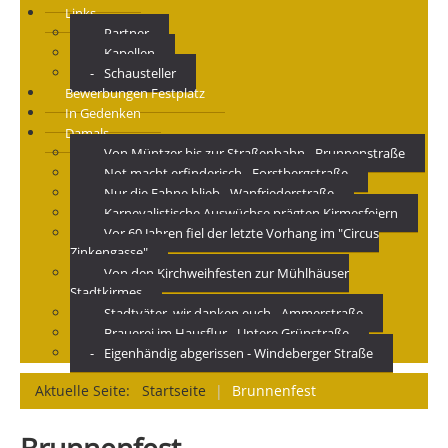
Links
Partner
Kapellen
Schausteller
Bewerbungen Festplatz
In Gedenken
Damals
Von Müntzer bis zur Straßenbahn - Brunnenstraße
Not macht erfinderisch - Forstbergstraße
Nur die Fahne blieb - Wanfriederstraße
Karnevalistische Auswüchse prägten Kirmesfeiern
Vor 60 Jahren fiel der letzte Vorhang im "Circus
Zinkengasse"
Von den Kirchweihfesten zur Mühlhäuser
Stadtkirmes
Stadtväter, wir danken euch - Ammerstraße
Brauerei im Hausflur - Untere Grünstraße
Eigenhändig abgerissen - Windeberger Straße
Aktuelle Seite:
Startseite
|
Brunnenfest