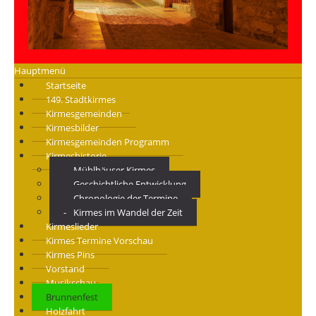
Hauptmenü
Startseite
149. Stadtkirmes
Kirmesgemeinden
Kirmesbilder
Kirmesgemeinden Programm
Kirmeshistorie
Mühlhäuser Kirmes
Geschichtliche Entwicklung
Chronologie der Termine
Kirmes im Wandel der Zeit
Kirmeslieder
Kirmes Termine Vorschau
Kirmes Pins
Vorstand
Musikschau
Brunnenfest
Holzfahrt