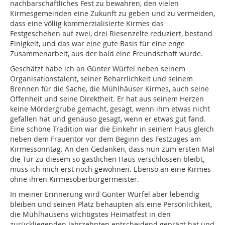
nachbarschaftliches Fest zu bewahren, den vielen
Kirmesgemeinden eine Zukunft zu geben und zu vermeiden,
dass eine völlig kommerzialisierte Kirmes das
Festgeschehen auf zwei, drei Riesenzelte reduziert, bestand
Einigkeit, und das war eine gute Basis für eine enge
Zusammenarbeit, aus der bald eine Freundschaft wurde.
Geschätzt habe ich an Günter Würfel neben seinem
Organisationstalent, seiner Beharrlichkeit und seinem
Brennen für die Sache, die Mühlhäuser Kirmes, auch seine
Offenheit und seine Direktheit. Er hat aus seinem Herzen
keine Mördergrube gemacht, gesagt, wenn ihm etwas nicht
gefallen hat und genauso gesagt, wenn er etwas gut fand.
Eine schöne Tradition war die Einkehr in seinem Haus gleich
neben dem Frauentor vor dem Beginn des Festzuges am
Kirmessonntag. An den Gedanken, dass nun zum ersten Mal
die Tür zu diesem so gastlichen Haus verschlossen bleibt,
muss ich mich erst noch gewöhnen. Ebenso an eine Kirmes
ohne ihren Kirmesoberbürgermeister.
In meiner Erinnerung wird Günter Würfel aber lebendig
bleiben und seinen Platz behaupten als eine Persönlichkeit,
die Mühlhausens wichtigstes Heimatfest in den
zurückliegenden Jahrzehnten entscheidend geprägt hat und