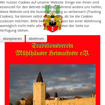
Wir nutzen Cookies auf unserer Website. Einige von ihnen sind
essenziell für den Betrieb der Seite, während andere uns helfen,
diese Website und die Nutzererfahrung zu verbessern (Tracking
Cookies). Sie können selbst entscheiden, ob Sie die Cookies
zulassen möchten. Bitte beachten Sie, dass bei einer Ablehnung
womöglich nicht mehr alle Funktionalitäten der Seite zur
Verfügung stehen.
Akzeptieren
Ablehnen
Traditions­verein
Weitere Informationen
Mühlhäuser Heimatfeste e.V.