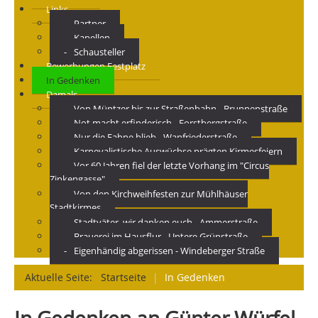
Links
Partner
Kapellen
Schausteller
Bewerbungen Festplatz
In Gedenken
Damals
Von Müntzer bis zur Straßenbahn - Brunnenstraße
Not macht erfinderisch - Forstbergstraße
Nur die Fahne blieb - Wanfriederstraße
Karnevalistische Auswüchse prägten Kirmesfeiern
Vor 60 Jahren fiel der letzte Vorhang im "Circus
Zinkengasse"
Von den Kirchweihfesten zur Mühlhäuser
Stadtkirmes
Stadtväter, wir danken euch - Ammerstraße
Brauerei im Hausflur - Untere Grünstraße
Eigenhändig abgerissen - Windeberger Straße
Aktuelle Seite:
Startseite
|
In Gedenken