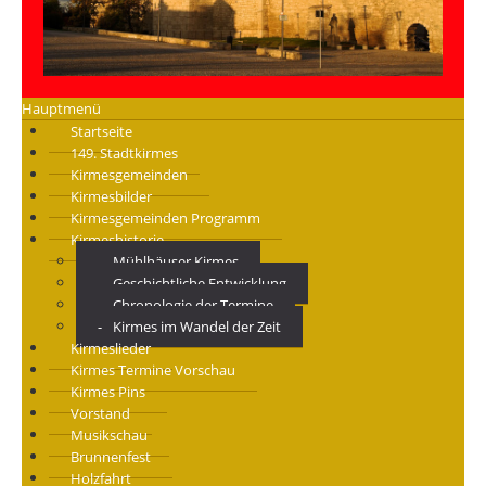
Hauptmenü
Startseite
149. Stadtkirmes
Kirmesgemeinden
Kirmesbilder
Kirmesgemeinden Programm
Kirmeshistorie
Mühlhäuser Kirmes
Geschichtliche Entwicklung
Chronologie der Termine
Kirmes im Wandel der Zeit
Kirmeslieder
Kirmes Termine Vorschau
Kirmes Pins
Vorstand
Musikschau
Brunnenfest
Holzfahrt