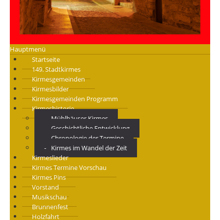
Hauptmenü
Startseite
149. Stadtkirmes
Kirmesgemeinden
Kirmesbilder
Kirmesgemeinden Programm
Kirmeshistorie
Mühlhäuser Kirmes
Geschichtliche Entwicklung
Chronologie der Termine
Kirmes im Wandel der Zeit
Kirmeslieder
Kirmes Termine Vorschau
Kirmes Pins
Vorstand
Musikschau
Brunnenfest
Holzfahrt