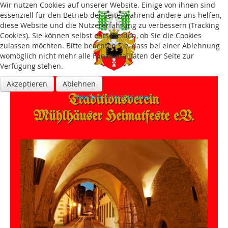
Wir nutzen Cookies auf unserer Website. Einige von ihnen sind
essenziell für den Betrieb der Seite, während andere uns helfen,
diese Website und die Nutzererfahrung zu verbessern (Tracking
Cookies). Sie können selbst entscheiden, ob Sie die Cookies
zulassen möchten. Bitte beachten Sie, dass bei einer Ablehnung
womöglich nicht mehr alle Funktionalitäten der Seite zur
Verfügung stehen.
Akzeptieren
Ablehnen
Traditions­verein
Weitere Informationen
Mühlhäuser Heimatfeste e.V.