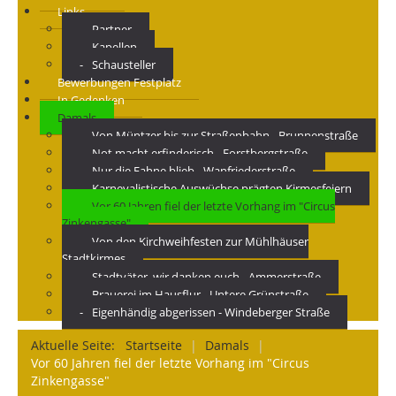
Links
Partner
Kapellen
Schausteller
Bewerbungen Festplatz
In Gedenken
Damals
Von Müntzer bis zur Straßenbahn - Brunnenstraße
Not macht erfinderisch - Forstbergstraße
Nur die Fahne blieb - Wanfriederstraße
Karnevalistische Auswüchse prägten Kirmesfeiern
Vor 60 Jahren fiel der letzte Vorhang im "Circus
Zinkengasse"
Von den Kirchweihfesten zur Mühlhäuser
Stadtkirmes
Stadtväter, wir danken euch - Ammerstraße
Brauerei im Hausflur - Untere Grünstraße
Eigenhändig abgerissen - Windeberger Straße
Aktuelle Seite:
Startseite
|
Damals
|
Vor 60 Jahren fiel der letzte Vorhang im "Circus
Zinkengasse"