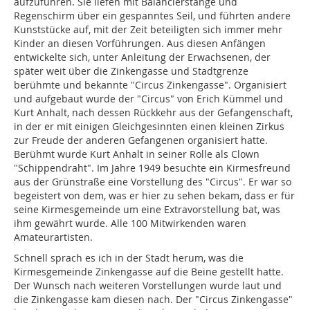
aufzuführen. Sie liefen mit Balancierstange und
Regenschirm über ein gespanntes Seil, und führten andere
Kunststücke auf, mit der Zeit beteiligten sich immer mehr
Kinder an diesen Vorführungen. Aus diesen Anfängen
entwickelte sich, unter Anleitung der Erwachsenen, der
später weit über die Zinkengasse und Stadtgrenze
berühmte und bekannte "Circus Zinkengasse". Organisiert
und aufgebaut wurde der "Circus" von Erich Kümmel und
Kurt Anhalt, nach dessen Rückkehr aus der Gefangenschaft,
in der er mit einigen Gleichgesinnten einen kleinen Zirkus
zur Freude der anderen Gefangenen organisiert hatte.
Berühmt wurde Kurt Anhalt in seiner Rolle als Clown
"Schippendraht". Im Jahre 1949 besuchte ein Kirmesfreund
aus der Grünstraße eine Vorstellung des "Circus". Er war so
begeistert von dem, was er hier zu sehen bekam, dass er für
seine Kirmesgemeinde um eine Extravorstellung bat, was
ihm gewährt wurde. Alle 100 Mitwirkenden waren
Amateurartisten.
Schnell sprach es ich in der Stadt herum, was die
Kirmesgemeinde Zinkengasse auf die Beine gestellt hatte.
Der Wunsch nach weiteren Vorstellungen wurde laut und
die Zinkengasse kam diesen nach. Der "Circus Zinkengasse"