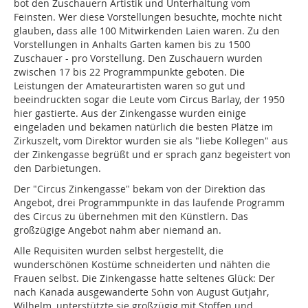
bot den Zuschauern Artistik und Unterhaltung vom
Feinsten. Wer diese Vorstellungen besuchte, mochte nicht
glauben, dass alle 100 Mitwirkenden Laien waren. Zu den
Vorstellungen in Anhalts Garten kamen bis zu 1500
Zuschauer - pro Vorstellung. Den Zuschauern wurden
zwischen 17 bis 22 Programmpunkte geboten. Die
Leistungen der Amateurartisten waren so gut und
beeindruckten sogar die Leute vom Circus Barlay, der 1950
hier gastierte. Aus der Zinkengasse wurden einige
eingeladen und bekamen natürlich die besten Plätze im
Zirkuszelt, vom Direktor wurden sie als "liebe Kollegen" aus
der Zinkengasse begrüßt und er sprach ganz begeistert von
den Darbietungen.
Der "Circus Zinkengasse" bekam von der Direktion das
Angebot, drei Programmpunkte in das laufende Programm
des Circus zu übernehmen mit den Künstlern. Das
großzügige Angebot nahm aber niemand an.
Alle Requisiten wurden selbst hergestellt, die
wunderschönen Kostüme schneiderten und nähten die
Frauen selbst. Die Zinkengasse hatte seltenes Glück: Der
nach Kanada ausgewanderte Sohn von August Gutjahr,
Wilhelm, unterstützte sie großzügig mit Stoffen und