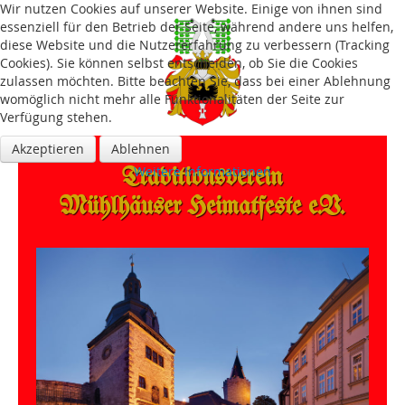
Wir nutzen Cookies auf unserer Website. Einige von ihnen sind
essenziell für den Betrieb der Seite, während andere uns helfen,
diese Website und die Nutzererfahrung zu verbessern (Tracking
Cookies). Sie können selbst entscheiden, ob Sie die Cookies
zulassen möchten. Bitte beachten Sie, dass bei einer Ablehnung
womöglich nicht mehr alle Funktionalitäten der Seite zur
Verfügung stehen.
Akzeptieren
Ablehnen
Traditions­verein
Weitere Informationen
Mühlhäuser Heimatfeste e.V.