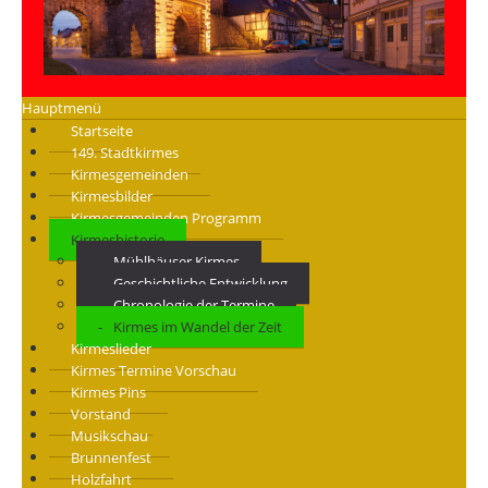
Hauptmenü
Startseite
149. Stadtkirmes
Kirmesgemeinden
Kirmesbilder
Kirmesgemeinden Programm
Kirmeshistorie
Mühlhäuser Kirmes
Geschichtliche Entwicklung
Chronologie der Termine
Kirmes im Wandel der Zeit
Kirmeslieder
Kirmes Termine Vorschau
Kirmes Pins
Vorstand
Musikschau
Brunnenfest
Holzfahrt