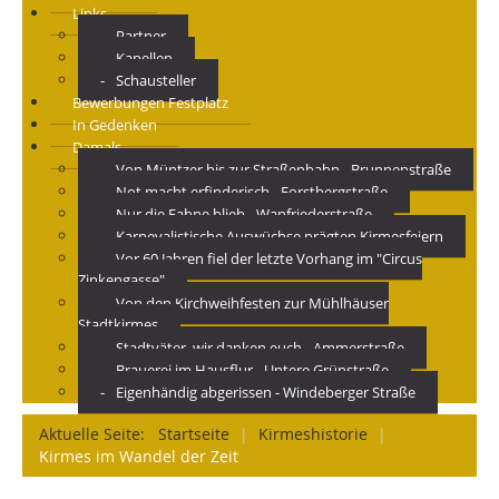
Links
Partner
Kapellen
Schausteller
Bewerbungen Festplatz
In Gedenken
Damals
Von Müntzer bis zur Straßenbahn - Brunnenstraße
Not macht erfinderisch - Forstbergstraße
Nur die Fahne blieb - Wanfriederstraße
Karnevalistische Auswüchse prägten Kirmesfeiern
Vor 60 Jahren fiel der letzte Vorhang im "Circus
Zinkengasse"
Von den Kirchweihfesten zur Mühlhäuser
Stadtkirmes
Stadtväter, wir danken euch - Ammerstraße
Brauerei im Hausflur - Untere Grünstraße
Eigenhändig abgerissen - Windeberger Straße
Aktuelle Seite:
Startseite
|
Kirmeshistorie
|
Kirmes im Wandel der Zeit