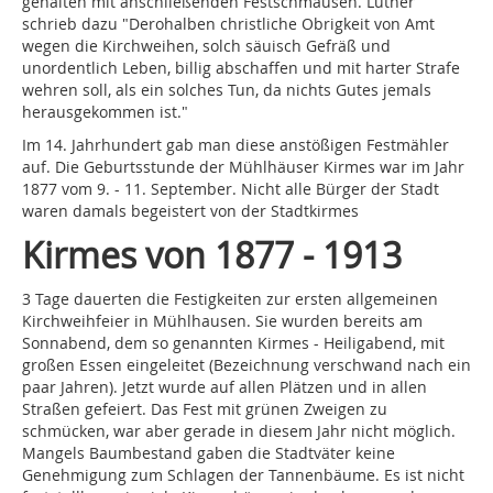
gehalten mit anschließenden Festschmäusen. Luther
schrieb dazu "Derohalben christliche Obrigkeit von Amt
wegen die Kirchweihen, solch säuisch Gefräß und
unordentlich Leben, billig abschaffen und mit harter Strafe
wehren soll, als ein solches Tun, da nichts Gutes jemals
herausgekommen ist."
Im 14. Jahrhundert gab man diese anstößigen Festmähler
auf. Die Geburtsstunde der Mühlhäuser Kirmes war im Jahr
1877 vom 9. - 11. September. Nicht alle Bürger der Stadt
waren damals begeistert von der Stadtkirmes
Kirmes von 1877 - 1913
3 Tage dauerten die Festigkeiten zur ersten allgemeinen
Kirchweihfeier in Mühlhausen. Sie wurden bereits am
Sonnabend, dem so genannten Kirmes - Heiligabend, mit
großen Essen eingeleitet (Bezeichnung verschwand nach ein
paar Jahren). Jetzt wurde auf allen Plätzen und in allen
Straßen gefeiert. Das Fest mit grünen Zweigen zu
schmücken, war aber gerade in diesem Jahr nicht möglich.
Mangels Baumbestand gaben die Stadtväter keine
Genehmigung zum Schlagen der Tannenbäume. Es ist nicht