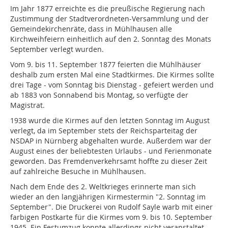
Im Jahr 1877 erreichte es die preußische Regierung nach
Zustimmung der Stadtverordneten-Versammlung und der
Gemeindekirchenräte, dass in Mühlhausen alle
Kirchweihfeiern einheitlich auf den 2. Sonntag des Monats
September verlegt wurden.
Vom 9. bis 11. September 1877 feierten die Mühlhäuser
deshalb zum ersten Mal eine Stadtkirmes. Die Kirmes sollte
drei Tage - vom Sonntag bis Dienstag - gefeiert werden und
ab 1883 von Sonnabend bis Montag, so verfügte der
Magistrat.
1938 wurde die Kirmes auf den letzten Sonntag im August
verlegt, da im September stets der Reichsparteitag der
NSDAP in Nürnberg abgehalten wurde. Außerdem war der
August eines der beliebtesten Urlaubs - und Ferienmonate
geworden. Das Fremdenverkehrsamt hoffte zu dieser Zeit
auf zahlreiche Besuche in Mühlhausen.
Nach dem Ende des 2. Weltkrieges erinnerte man sich
wieder an den langjährigen Kirmestermin "2. Sonntag im
September". Die Druckerei von Rudolf Sayle warb mit einer
farbigen Postkarte für die Kirmes vom 9. bis 10. September
1945. Ein Festumzug konnte allerdings nicht veranstaltet