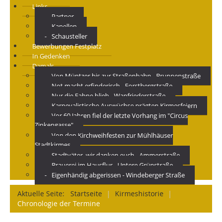
Links
Partner
Kapellen
Schausteller
Bewerbungen Festplatz
In Gedenken
Damals
Von Müntzer bis zur Straßenbahn - Brunnenstraße
Not macht erfinderisch - Forstbergstraße
Nur die Fahne blieb - Wanfriederstraße
Karnevalistische Auswüchse prägten Kirmesfeiern
Vor 60 Jahren fiel der letzte Vorhang im "Circus
Zinkengasse"
Von den Kirchweihfesten zur Mühlhäuser
Stadtkirmes
Stadtväter, wir danken euch - Ammerstraße
Brauerei im Hausflur - Untere Grünstraße
Eigenhändig abgerissen - Windeberger Straße
Aktuelle Seite:
Startseite
|
Kirmeshistorie
|
Chronologie der Termine