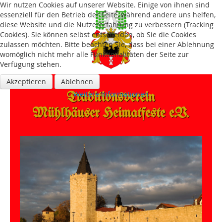
Wir nutzen Cookies auf unserer Website. Einige von ihnen sind
essenziell für den Betrieb der Seite, während andere uns helfen,
diese Website und die Nutzererfahrung zu verbessern (Tracking
Cookies). Sie können selbst entscheiden, ob Sie die Cookies
zulassen möchten. Bitte beachten Sie, dass bei einer Ablehnung
womöglich nicht mehr alle Funktionalitäten der Seite zur
Verfügung stehen.
Akzeptieren
Ablehnen
Traditions­verein
Weitere Informationen
Mühlhäuser Heimatfeste e.V.