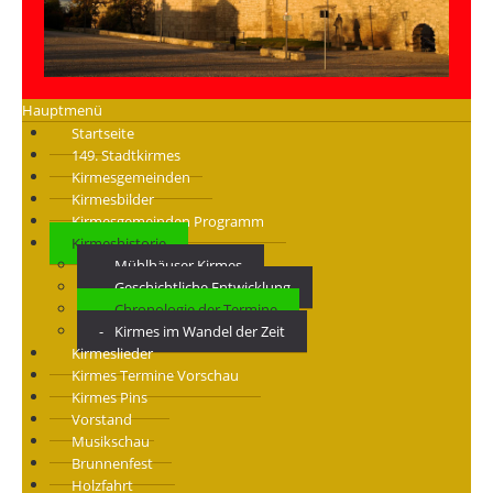
Hauptmenü
Startseite
149. Stadtkirmes
Kirmesgemeinden
Kirmesbilder
Kirmesgemeinden Programm
Kirmeshistorie
Mühlhäuser Kirmes
Geschichtliche Entwicklung
Chronologie der Termine
Kirmes im Wandel der Zeit
Kirmeslieder
Kirmes Termine Vorschau
Kirmes Pins
Vorstand
Musikschau
Brunnenfest
Holzfahrt