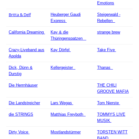
Emotions
Britta & Delf
Heuberger Gaudi
Steigerwald -
Express
Rebellen
California Dreaming
Kay & die
strange brew
Thüringenspatzen
Crazy-Liveband aus
Kay Dörfel
Take Five
Apolda
Dick, Dünn &
Kellergeister
Thanas
Durstig
Die Herrnhäuser
THE CHILI
GROOVE MAFIA
Die Landstreicher
Lars Wegas
Tom Nierste
die STRINGS
Matthias Freyboth
TOMMYS LIVE
MUSIK
Dirty Voice
Mostlandstürmer
TORSTEN WITT
BAND