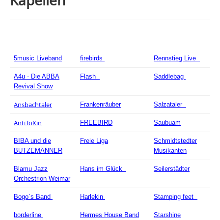
Kapellen
5music Liveband
firebirds
Rennstieg Live
A4u - Die ABBA
Flash
Saddlebag
Revival Show
Ansbachtaler
Frankenräuber
Salzataler
AntiToXin
FREEBIRD
Saubuam
BIBA und die
Freie Liga
Schmidtstedter
BUTZEMÄNNER
Musikanten
Blamu Jazz
Hans im Glück
Seilerstädter
Orchestrion Weimar
Bogo`s Band
Harlekin
Stamping feet
borderline
Hermes House Band
Starshine