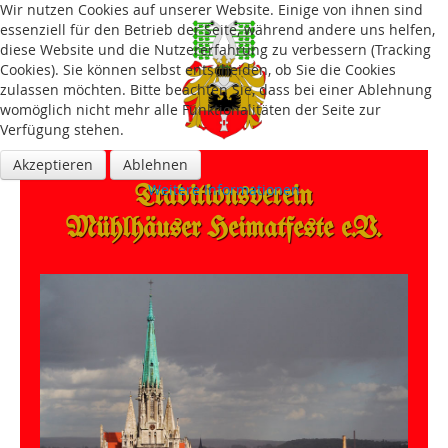
Wir nutzen Cookies auf unserer Website. Einige von ihnen sind
essenziell für den Betrieb der Seite, während andere uns helfen,
diese Website und die Nutzererfahrung zu verbessern (Tracking
Cookies). Sie können selbst entscheiden, ob Sie die Cookies
zulassen möchten. Bitte beachten Sie, dass bei einer Ablehnung
womöglich nicht mehr alle Funktionalitäten der Seite zur
Verfügung stehen.
Akzeptieren
Ablehnen
Traditions­verein
Weitere Informationen
Mühlhäuser Heimatfeste e.V.