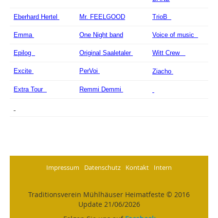
Eberhard Hertel
Mr. FEELGOOD
TrioB
Emma
One Night band
Voice of music
Epilog
Original Saaletaler
Witt Crew
Excite
PerVoi
Ziacho
Extra Tour
Remmi Demmi
Impressum
Datenschutz
Kontakt
Intern
Traditionsverein Mühlhäuser Heimatfeste © 2016
Update 21/06/2026