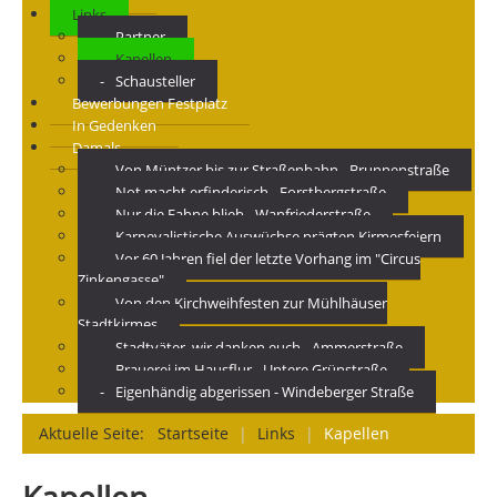
Links
Partner
Kapellen
Schausteller
Bewerbungen Festplatz
In Gedenken
Damals
Von Müntzer bis zur Straßenbahn - Brunnenstraße
Not macht erfinderisch - Forstbergstraße
Nur die Fahne blieb - Wanfriederstraße
Karnevalistische Auswüchse prägten Kirmesfeiern
Vor 60 Jahren fiel der letzte Vorhang im "Circus
Zinkengasse"
Von den Kirchweihfesten zur Mühlhäuser
Stadtkirmes
Stadtväter, wir danken euch - Ammerstraße
Brauerei im Hausflur - Untere Grünstraße
Eigenhändig abgerissen - Windeberger Straße
Aktuelle Seite:
Startseite
|
Links
|
Kapellen