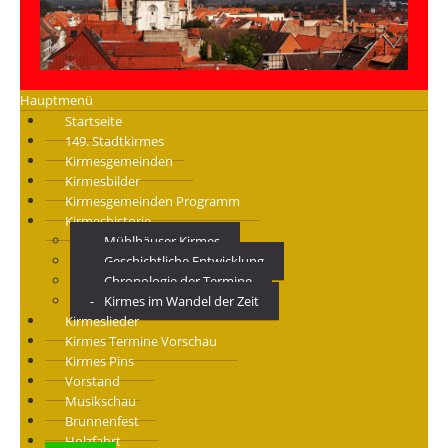
Hauptmenü
Startseite
149. Stadtkirmes
Kirmesgemeinden
Kirmesbilder
Kirmesgemeinden Programm
Kirmeshistorie
Mühlhäuser Kirmes
Geschichtliche Entwicklung
Chronologie der Termine
Kirmes im Wandel der Zeit
Kirmeslieder
Kirmes Termine Vorschau
Kirmes Pins
Vorstand
Musikschau
Brunnenfest
Holzfahrt