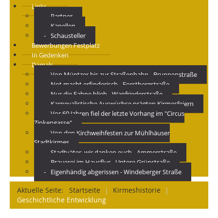
Links
Partner
Kapellen
Schausteller
Bewerbungen Festplatz
In Gedenken
Damals
Von Müntzer bis zur Straßenbahn - Brunnenstraße
Not macht erfinderisch - Forstbergstraße
Nur die Fahne blieb - Wanfriederstraße
Karnevalistische Auswüchse prägten Kirmesfeiern
Vor 60 Jahren fiel der letzte Vorhang im "Circus
Zinkengasse"
Von den Kirchweihfesten zur Mühlhäuser
Stadtkirmes
Stadtväter, wir danken euch - Ammerstraße
Brauerei im Hausflur - Untere Grünstraße
Eigenhändig abgerissen - Windeberger Straße
Aktuelle Seite:
Startseite
|
Kirmeshistorie
|
Geschichtliche Entwicklung