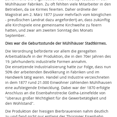
Mühlhäuser Fabriken. Zu oft fehlten viele Mitarbeiter in den
Betrieben, da sie Kirmes feierten. Daher ordnete der
Magistrat am 2. März 1877 (zuvor mehrfach vom königlichen
- preußischen Landrat dazu angefordert) an, dass zukünftig
alle Kirchspiele eine gemeinsame Kirchweihe zu feiern
hatten, und zwar am zweiten Sonntag des Monats
September.
Dies war die Geburtsstunde der Mühlhäuser Stadtkirmes.
Die Verordnung beförderte vor allem die geregelten
Arbeitsabläufe in der Produktion, die in den 70er Jahren des
19. Jahrhunderts industrielle Formen annahm.
Die einsetzende Industrialisierung hatte zur Folge, dass nun
50% der arbeitenden Bevölkerung in Fabriken und im
Handwerk tätig waren. Handel und Industrie verzeichneten
in dem 1877 rund 21.000 Einwohner zählenden Mühlhausen
eine aufsteigende Entwicklung. Dabei war der 1870 erfolgte
Anschluss an die Eisenbahnstrecke Gotha-Leinefelde von
"überaus großer Wichtigkeit für die Gewerbetätigkeit und
den Wohlstand".
Die Produktion der hiesigen Bierbrauereien nahm deutlich
zu und fand nicht nur entlang der Thüringer Eisenbahn,