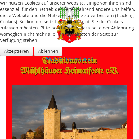
Wir nutzen Cookies auf unserer Website. Einige von ihnen sind
essenziell für den Betrieb der Seite, während andere uns helfen,
diese Website und die Nutzererfahrung zu verbessern (Tracking
Cookies). Sie können selbst entscheiden, ob Sie die Cookies
zulassen möchten. Bitte beachten Sie, dass bei einer Ablehnung
womöglich nicht mehr alle Funktionalitäten der Seite zur
Verfügung stehen.
Akzeptieren
Ablehnen
Traditions­verein
Weitere Informationen
Mühlhäuser Heimatfeste e.V.