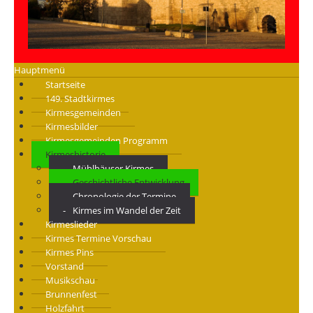
Hauptmenü
Startseite
149. Stadtkirmes
Kirmesgemeinden
Kirmesbilder
Kirmesgemeinden Programm
Kirmeshistorie
Mühlhäuser Kirmes
Geschichtliche Entwicklung
Chronologie der Termine
Kirmes im Wandel der Zeit
Kirmeslieder
Kirmes Termine Vorschau
Kirmes Pins
Vorstand
Musikschau
Brunnenfest
Holzfahrt