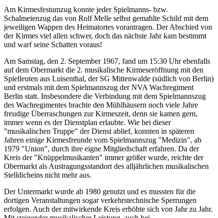
Am Kirmesfestumzug konnte jeder Spielmanns- bzw.
Schalmeienzug das von Rolf Melle selbst gemahlte Schild mit dem
jeweiligen Wappen des Heimatortes vorantragen. Der Abschied von
der Kirmes viel allen schwer, doch das nächste Jahr kam bestimmt
und warf seine Schatten voraus!
Am Samstag, den 2. September 1967, fand um 15:30 Uhr ebenfalls
auf dem Obermarkt die 2. musikalische Kirmeseröffnung mit den
Spielleuten aus Luisenthal, der SG Mittenwalde (südlich von Berlin)
und erstmals mit dem Spielmannszug der NVA Wachregiment
Berlin statt. Insbesondere die Verbindung mit dem Spielmannszug
des Wachregimentes brachte den Mühlhäusern noch viele Jahre
freudige Überraschungen zur Kirmeszeit, denn sie kamen gern,
immer wenn es der Dienstplan erlaubte. Wie bei dieser
"musikalischen Truppe" der Dienst ablief, konnten in späteren
Jahren einige Kirmesfreunde vom Spielmannszug "Medizin", ab
1979 "Union", durch ihre eigne Mitgliedschaft erfahren. Da der
Kreis der "Knüppelmusikanten" immer größer wurde, reichte der
Obermarkt als Austragungsstandort des alljährlichen musikalischen
Stelldicheins nicht mehr aus.
Der Untermarkt wurde ab 1980 genutzt und es mussten für die
dortigen Veranstaltungen sogar verkehrstechnische Sperrungen
erfolgen. Auch der mitwirkende Kreis erhöhte sich von Jahr zu Jahr.
Mit steigender musikalischer Leistung, auch bei