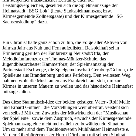
Leistungsvergleichen, gesellten sich die Spielmannszüge der
Heimatstadt "BSG Lok" (heute Stadtspielmannszug bzw.
Kirmesgemeinde Zöllnersgasse) und der Kirmesgemeinde "SG
Sachsensiedlung" dazu.
Ein Chronist hätte ganz schön zu tun, die Folge aller Aktiven von
Jahr zu Jahr aus Nah und Fern aufzulisten. Beispielhaft sei in
Erinnerung gerufen der Fanfarenzug Neustadt/Orla, der
Melodiefanfarenzug der Thomas-Müntzer-Schule, das
Jugendblasorchester Kammerforst, der Spielmannszug der
Partnerstadt Eschwege, die Spielgemeinschaft Geraberg/Gehren, die
Spielleute aus Brandenburg und aus Perleberg. Den weitesten Weg
nahmen wohl die Musikanten aus Frankreich auf sich, um zur
Kirmes in unseren Mauern zu weilen und das historische Heimatfest
mitzugestalten.
Das diese Stammtisch-Idee der beiden geistigen Väter - Rolf Melle
und Erhard Güttner - die Vorstellungen weit übertraf, versteht sich
von selbst! Mit dem Zuwachs der Mitwirkenden der "Musikschau
der Spielleute" sowie dem Zuspruch, erwuchs der Kirmesgemeinde
Spielmannszug eine nicht mehr allein zu bewältigende Situation.
Um so mehr sind dem Traditionsverein Mühlhäuser Heimatfeste e.
V., dem Oberbürgermeister Herrn Dörrbaum mit seinem Stadtrat