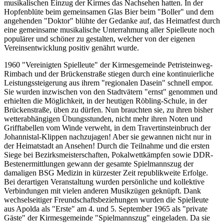
musikalischen Einzug der Kirmes das Nachsehen hatten. In der
Hopfenblüte beim gemeinsamen Glas Bier beim "Boller" und dem
angehenden "Doktor" blühte der Gedanke auf, das Heimatfest durch
eine gemeinsame musikalische Unterrahmung aller Spielleute noch
populärer und schöner zu gestalten, welcher von der eigenen
Vereinsentwicklung positiv genährt wurde.
1960 "Vereinigten Spielleute" der Kirmesgemeinde Petristeinweg-
Rimbach und der Brückenstraße stiegen durch eine kontinuierliche
Leistungssteigerung aus ihrem "regionalen Dasein" schnell empor.
Sie wurden inzwischen von den Stadtvätern "ernst" genommen und
erhielten die Möglichkeit, in der heutigen Röbling-Schule, in der
Brückenstraße, üben zu dürfen. Nun brauchten sie, zu ihren bisher
wetterabhängigen Übungsstunden, nicht mehr ihren Noten und
Grifftabellen vom Winde verweht, in dem Travertinsteinbruch der
Johannistal-Klippen nachzujagen! Aber sie gewannen nicht nur in
der Heimatstadt an Ansehen! Durch die Teilnahme und die ersten
Siege bei Bezirksmeisterschaften, Pokalwettkämpfen sowie DDR-
Bestenermittlungen gewann der gesamte Spielmannszug der
damaligen BSG Medizin in kürzester Zeit republikweite Erfolge.
Bei derartigen Veranstaltung wurden persönliche und kollektive
Verbindungen mit vielen anderen Musikzügen geknüpft. Dank
wechselseitiger Freundschaftsbeziehungen wurden die Spielleute
aus Apolda als "Erste" am 4. und 5. September 1965 als "private
Gäste" der Kirmesgemeinde "Spielmannszug" eingeladen. Da sie