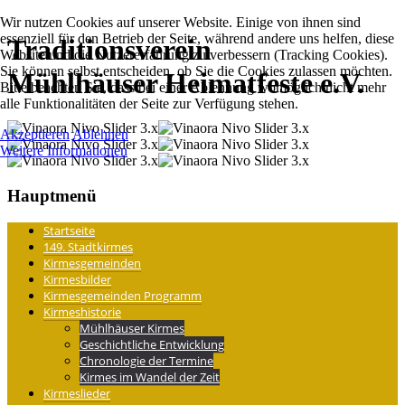
Wir nutzen Cookies auf unserer Website. Einige von ihnen sind
essenziell für den Betrieb der Seite, während andere uns helfen, diese
Traditions­verein
Website und die Nutzererfahrung zu verbessern (Tracking Cookies).
Sie können selbst entscheiden, ob Sie die Cookies zulassen möchten.
Mühlhäuser Heimatfeste e.V.
Bitte beachten Sie, dass bei einer Ablehnung womöglich nicht mehr
alle Funktionalitäten der Seite zur Verfügung stehen.
Akzeptieren
Ablehnen
Weitere Informationen
Hauptmenü
Startseite
149. Stadtkirmes
Kirmesgemeinden
Kirmesbilder
Kirmesgemeinden Programm
Kirmeshistorie
Mühlhäuser Kirmes
Geschichtliche Entwicklung
Chronologie der Termine
Kirmes im Wandel der Zeit
Kirmeslieder