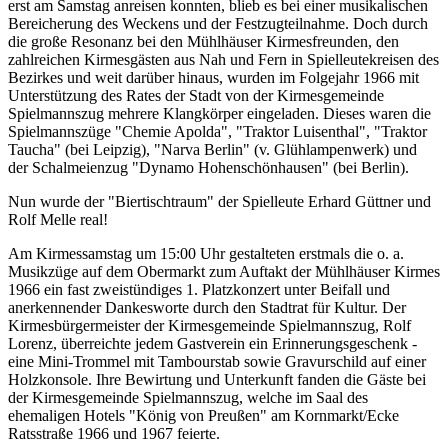
erst am Samstag anreisen konnten, blieb es bei einer musikalischen
Bereicherung des Weckens und der Festzugteilnahme. Doch durch
die große Resonanz bei den Mühlhäuser Kirmesfreunden, den
zahlreichen Kirmesgästen aus Nah und Fern in Spielleutekreisen des
Bezirkes und weit darüber hinaus, wurden im Folgejahr 1966 mit
Unterstützung des Rates der Stadt von der Kirmesgemeinde
Spielmannszug mehrere Klangkörper eingeladen. Dieses waren die
Spielmannszüge "Chemie Apolda", "Traktor Luisenthal", "Traktor
Taucha" (bei Leipzig), "Narva Berlin" (v. Glühlampenwerk) und
der Schalmeienzug "Dynamo Hohenschönhausen" (bei Berlin).
Nun wurde der "Biertischtraum" der Spielleute Erhard Güttner und
Rolf Melle real!
Am Kirmessamstag um 15:00 Uhr gestalteten erstmals die o. a.
Musikzüge auf dem Obermarkt zum Auftakt der Mühlhäuser Kirmes
1966 ein fast zweistündiges 1. Platzkonzert unter Beifall und
anerkennender Dankesworte durch den Stadtrat für Kultur. Der
Kirmesbürgermeister der Kirmesgemeinde Spielmannszug, Rolf
Lorenz, überreichte jedem Gastverein ein Erinnerungsgeschenk -
eine Mini-Trommel mit Tambourstab sowie Gravurschild auf einer
Holzkonsole. Ihre Bewirtung und Unterkunft fanden die Gäste bei
der Kirmesgemeinde Spielmannszug, welche im Saal des
ehemaligen Hotels "König von Preußen" am Kornmarkt/Ecke
Ratsstraße 1966 und 1967 feierte.