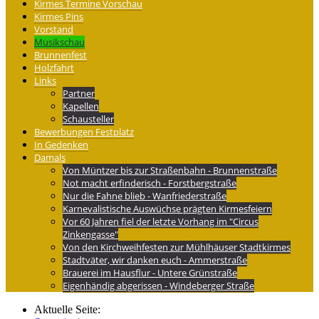
Kirmes Termine Vorschau
Kirmes Pins
Vorstand
Musikschau
Brunnenfest
Holzfahrt
Links
Partner
Kapellen
Schausteller
Bewerbungen Festplatz
In Gedenken
Damals
Von Müntzer bis zur Straßenbahn - Brunnenstraße
Not macht erfinderisch - Forstbergstraße
Nur die Fahne blieb - Wanfriederstraße
Karnevalistische Auswüchse prägten Kirmesfeiern
Vor 60 Jahren fiel der letzte Vorhang im "Circus
Zinkengasse"
Von den Kirchweihfesten zur Mühlhäuser Stadtkirmes
Stadtväter, wir danken euch - Ammerstraße
Brauerei im Hausflur - Untere Grünstraße
Eigenhändig abgerissen - Windeberger Straße
Aktuelle Seite: