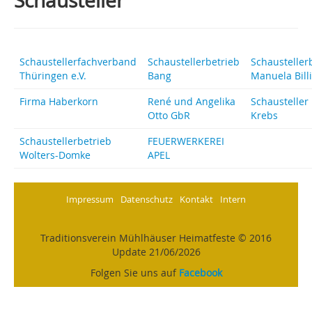
Schausteller
Schaustellerfachverband
Schaustellerbetrieb
Schausteller
Thüringen e.V.
Bang
Manuela Bill
Firma Haberkorn
René und Angelika
Schausteller 
Otto GbR
Krebs
Schaustellerbetrieb
FEUERWERKEREI
Wolters-Domke
APEL
Impressum
Datenschutz
Kontakt
Intern
Traditionsverein Mühlhäuser Heimatfeste © 2016
Update 21/06/2026
Folgen Sie uns auf
Facebook