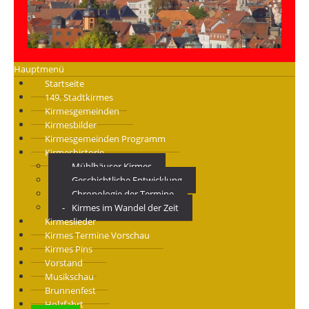
Hauptmenü
Startseite
149. Stadtkirmes
Kirmesgemeinden
Kirmesbilder
Kirmesgemeinden Programm
Kirmeshistorie
Mühlhäuser Kirmes
Geschichtliche Entwicklung
Chronologie der Termine
Kirmes im Wandel der Zeit
Kirmeslieder
Kirmes Termine Vorschau
Kirmes Pins
Vorstand
Musikschau
Brunnenfest
Holzfahrt