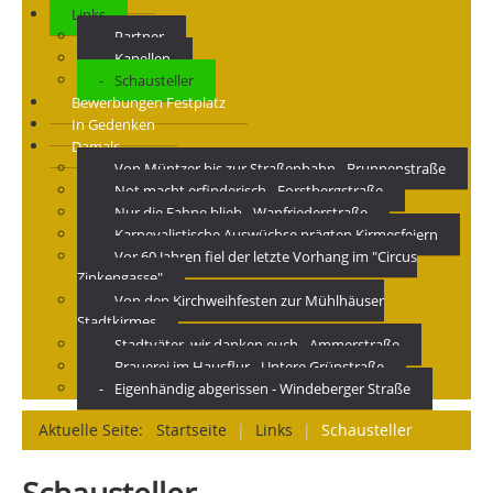
Links
Partner
Kapellen
Schausteller
Bewerbungen Festplatz
In Gedenken
Damals
Von Müntzer bis zur Straßenbahn - Brunnenstraße
Not macht erfinderisch - Forstbergstraße
Nur die Fahne blieb - Wanfriederstraße
Karnevalistische Auswüchse prägten Kirmesfeiern
Vor 60 Jahren fiel der letzte Vorhang im "Circus
Zinkengasse"
Von den Kirchweihfesten zur Mühlhäuser
Stadtkirmes
Stadtväter, wir danken euch - Ammerstraße
Brauerei im Hausflur - Untere Grünstraße
Eigenhändig abgerissen - Windeberger Straße
Aktuelle Seite:
Startseite
|
Links
|
Schausteller