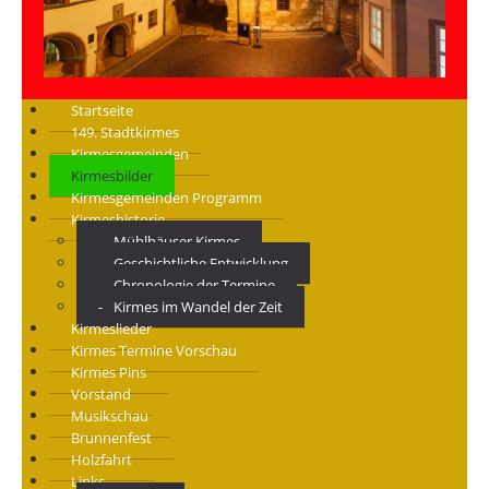
Startseite
149. Stadtkirmes
Kirmesgemeinden
Kirmesbilder
Kirmesgemeinden Programm
Kirmeshistorie
Mühlhäuser Kirmes
Geschichtliche Entwicklung
Chronologie der Termine
Kirmes im Wandel der Zeit
Kirmeslieder
Kirmes Termine Vorschau
Kirmes Pins
Vorstand
Musikschau
Brunnenfest
Holzfahrt
Links