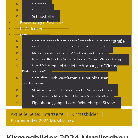
Partner
Kapellen
Schausteller
Bewerbungen Festplatz
In Gedenken
Damals
Von Müntzer bis zur Straßenbahn - Brunnenstraße
Not macht erfinderisch - Forstbergstraße
Nur die Fahne blieb - Wanfriederstraße
Karnevalistische Auswüchse prägten Kirmesfeiern
Vor 60 Jahren fiel der letzte Vorhang im "Circus
Zinkengasse"
Von den Kirchweihfesten zur Mühlhäuser
Stadtkirmes
Stadtväter, wir danken euch - Ammerstraße
Brauerei im Hausflur - Untere Grünstraße
Eigenhändig abgerissen - Windeberger Straße
Aktuelle Seite:
Startseite
|
Kirmesbilder
|
Kirmesbilder 2024 Musikschau