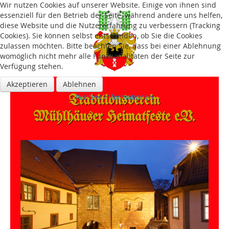
Wir nutzen Cookies auf unserer Website. Einige von ihnen sind
essenziell für den Betrieb der Seite, während andere uns helfen,
diese Website und die Nutzererfahrung zu verbessern (Tracking
Cookies). Sie können selbst entscheiden, ob Sie die Cookies
zulassen möchten. Bitte beachten Sie, dass bei einer Ablehnung
womöglich nicht mehr alle Funktionalitäten der Seite zur
Verfügung stehen.
Akzeptieren
Ablehnen
Traditions­verein
Weitere Informationen
Mühlhäuser Heimatfeste e.V.