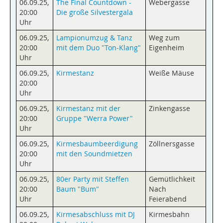
06.09.25
,
The Final Countdown -
Webergasse
20:00
Die große Silvestergala
Uhr
06.09.25
,
Lampionumzug & Tanz
Weg zum
20:00
mit dem Duo "Ton-Klang"
Eigenheim
Uhr
06.09.25
,
Kirmestanz
Weiße Mäuse
20:00
Uhr
06.09.25
,
Kirmestanz mit der
Zinkengasse
20:00
Gruppe "Werra Power"
Uhr
06.09.25
,
Kirmesbaumbeerdigung
Zöllnersgasse
20:00
mit den Soundmietzen
Uhr
06.09.25
,
80er Party mit Steffen
Gemütlichkeit
20:00
Baum "Bum"
Nach
Uhr
Feierabend
06.09.25
,
Kirmesabschluss mit DJ
Kirmesbahn