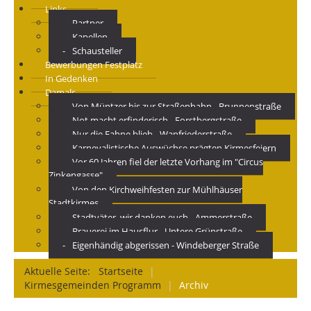
Links
Partner
Kapellen
Schausteller
Bewerbungen Festplatz
In Gedenken
Damals
Von Müntzer bis zur Straßenbahn - Brunnenstraße
Not macht erfinderisch - Forstbergstraße
Nur die Fahne blieb - Wanfriederstraße
Karnevalistische Auswüchse prägten Kirmesfeiern
Vor 60 Jahren fiel der letzte Vorhang im "Circus
Zinkengasse"
Von den Kirchweihfesten zur Mühlhäuser
Stadtkirmes
Stadtväter, wir danken euch - Ammerstraße
Brauerei im Hausflur - Untere Grünstraße
Eigenhändig abgerissen - Windeberger Straße
Aktuelle Seite:
Startseite
|
Kirmesgemeinden Programm
|
Archiv