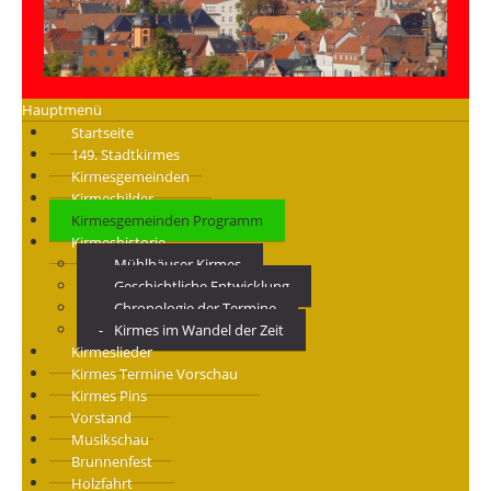
Hauptmenü
Startseite
149. Stadtkirmes
Kirmesgemeinden
Kirmesbilder
Kirmesgemeinden Programm
Kirmeshistorie
Mühlhäuser Kirmes
Geschichtliche Entwicklung
Chronologie der Termine
Kirmes im Wandel der Zeit
Kirmeslieder
Kirmes Termine Vorschau
Kirmes Pins
Vorstand
Musikschau
Brunnenfest
Holzfahrt