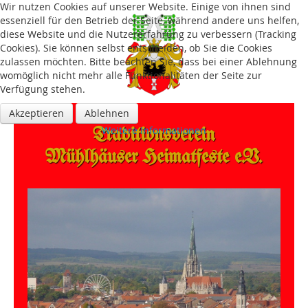
Wir nutzen Cookies auf unserer Website. Einige von ihnen sind
essenziell für den Betrieb der Seite, während andere uns helfen,
diese Website und die Nutzererfahrung zu verbessern (Tracking
Cookies). Sie können selbst entscheiden, ob Sie die Cookies
zulassen möchten. Bitte beachten Sie, dass bei einer Ablehnung
womöglich nicht mehr alle Funktionalitäten der Seite zur
Verfügung stehen.
Akzeptieren
Ablehnen
Traditions­verein
Weitere Informationen
Mühlhäuser Heimatfeste e.V.