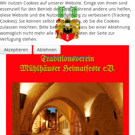
Wir nutzen Cookies auf unserer Website. Einige von ihnen sind
essenziell für den Betrieb der Seite, während andere uns helfen,
diese Website und die Nutzererfahrung zu verbessern (Tracking
Cookies). Sie können selbst entscheiden, ob Sie die Cookies
zulassen möchten. Bitte beachten Sie, dass bei einer Ablehnung
womöglich nicht mehr alle Funktionalitäten der Seite zur
Verfügung stehen.
Akzeptieren
Ablehnen
Traditions­verein
Weitere Informationen
Mühlhäuser Heimatfeste e.V.