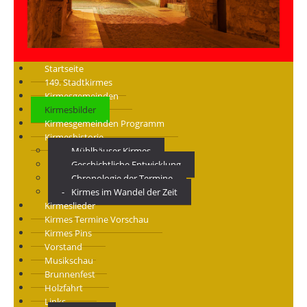
Startseite
149. Stadtkirmes
Kirmesgemeinden
Kirmesbilder
Kirmesgemeinden Programm
Kirmeshistorie
Mühlhäuser Kirmes
Geschichtliche Entwicklung
Chronologie der Termine
Kirmes im Wandel der Zeit
Kirmeslieder
Kirmes Termine Vorschau
Kirmes Pins
Vorstand
Musikschau
Brunnenfest
Holzfahrt
Links