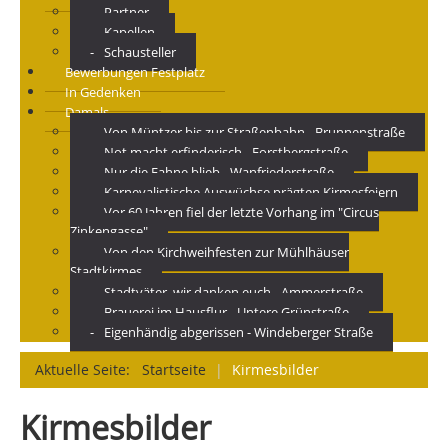
Partner
Kapellen
Schausteller
Bewerbungen Festplatz
In Gedenken
Damals
Von Müntzer bis zur Straßenbahn - Brunnenstraße
Not macht erfinderisch - Forstbergstraße
Nur die Fahne blieb - Wanfriederstraße
Karnevalistische Auswüchse prägten Kirmesfeiern
Vor 60 Jahren fiel der letzte Vorhang im "Circus
Zinkengasse"
Von den Kirchweihfesten zur Mühlhäuser
Stadtkirmes
Stadtväter, wir danken euch - Ammerstraße
Brauerei im Hausflur - Untere Grünstraße
Eigenhändig abgerissen - Windeberger Straße
Aktuelle Seite:
Startseite
|
Kirmesbilder
Kirmesbilder