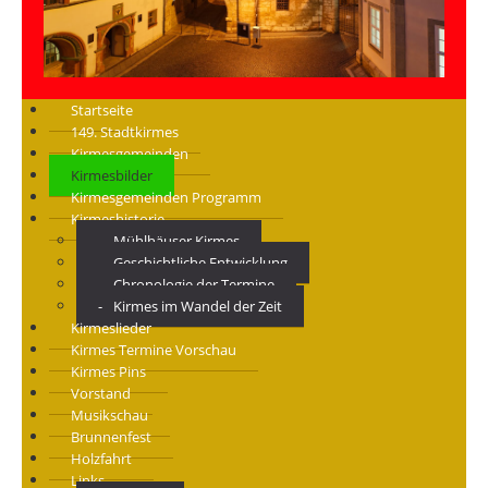
Startseite
149. Stadtkirmes
Kirmesgemeinden
Kirmesbilder
Kirmesgemeinden Programm
Kirmeshistorie
Mühlhäuser Kirmes
Geschichtliche Entwicklung
Chronologie der Termine
Kirmes im Wandel der Zeit
Kirmeslieder
Kirmes Termine Vorschau
Kirmes Pins
Vorstand
Musikschau
Brunnenfest
Holzfahrt
Links