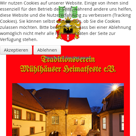
Wir nutzen Cookies auf unserer Website. Einige von ihnen sind
essenziell für den Betrieb der Seite, während andere uns helfen,
diese Website und die Nutzererfahrung zu verbessern (Tracking
Cookies). Sie können selbst entscheiden, ob Sie die Cookies
zulassen möchten. Bitte beachten Sie, dass bei einer Ablehnung
womöglich nicht mehr alle Funktionalitäten der Seite zur
Verfügung stehen.
Akzeptieren
Ablehnen
Traditions­verein
Weitere Informationen
Mühlhäuser Heimatfeste e.V.