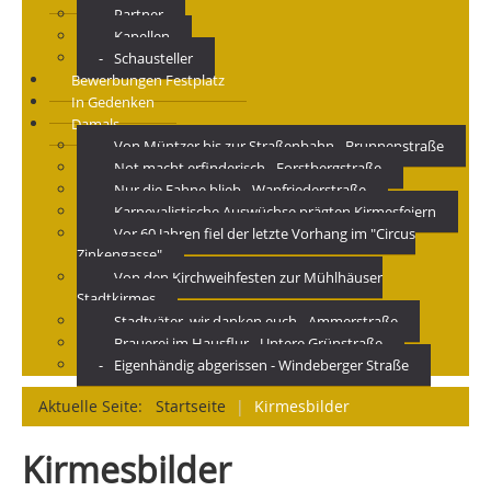
Partner
Kapellen
Schausteller
Bewerbungen Festplatz
In Gedenken
Damals
Von Müntzer bis zur Straßenbahn - Brunnenstraße
Not macht erfinderisch - Forstbergstraße
Nur die Fahne blieb - Wanfriederstraße
Karnevalistische Auswüchse prägten Kirmesfeiern
Vor 60 Jahren fiel der letzte Vorhang im "Circus
Zinkengasse"
Von den Kirchweihfesten zur Mühlhäuser
Stadtkirmes
Stadtväter, wir danken euch - Ammerstraße
Brauerei im Hausflur - Untere Grünstraße
Eigenhändig abgerissen - Windeberger Straße
Aktuelle Seite:
Startseite
|
Kirmesbilder
Kirmesbilder